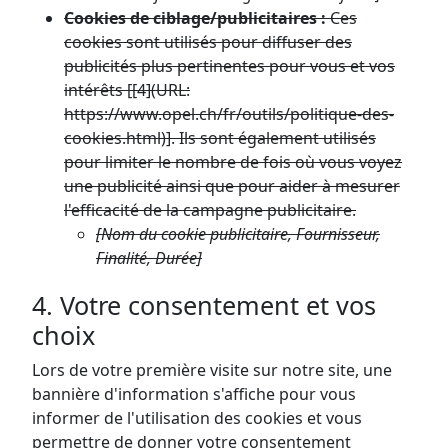
Cookies de ciblage/publicitaires :
Ces
cookies sont utilisés pour diffuser des
publicités plus pertinentes pour vous et vos
intérêts [[4](URL:
https://www.opel.ch/fr/outils/politique-des-
cookies.html)]. Ils sont également utilisés
pour limiter le nombre de fois où vous voyez
une publicité ainsi que pour aider à mesurer
l'efficacité de la campagne publicitaire.
[Nom du cookie publicitaire, Fournisseur,
Finalité, Durée]
4. Votre consentement et vos
choix
Lors de votre première visite sur notre site, une
bannière d'information s'affiche pour vous
informer de l'utilisation des cookies et vous
permettre de donner votre consentement