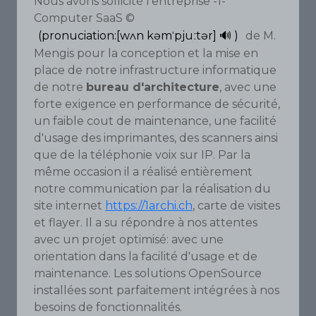
Nous avons sollicité l'entreprise -1-
Computer SaaS ©
(pronuciation:[wʌn kəmˈpjuːtər] 🔊 )
de M.
Mengis pour la conception et la mise en
place de notre infrastructure informatique
de notre
bureau d'architecture
, avec une
forte exigence en performance de sécurité,
un faible cout de maintenance, une facilité
d'usage des imprimantes, des scanners ainsi
que de la téléphonie voix sur IP. Par la
même occasion il a réalisé entièrement
notre communication par la réalisation du
site internet
https://1archi.ch
, carte de visites
et flayer. Il a su répondre à nos attentes
avec un projet optimisé: avec une
orientation dans la facilité d'usage et de
maintenance. Les solutions OpenSource
installées sont parfaitement intégrées à nos
besoins de fonctionnalités.